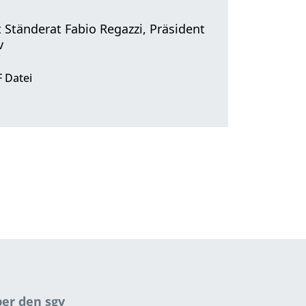
t Ständerat Fabio Regazzi, Präsident
v
 Datei
er den sgv