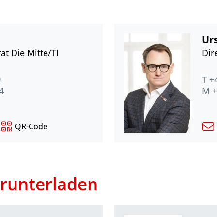
Urs
at Die Mitte/TI
Dir
0
T +
4
M +
QR-Code
runterladen