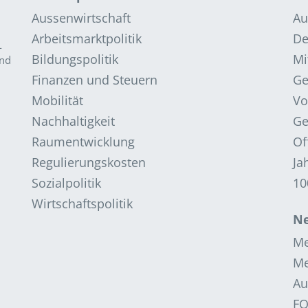
Aussenwirtschaft
Au
Arbeitsmarktpolitik
De
­
Bildungspolitik
Mi
and
Finanzen und Steuern
G
Mobilität
Vo
Nachhaltigkeit
Ge
Raumentwicklung
Of
Regulierungskosten
Ja
Sozialpolitik
10
Wirtschaftspolitik
Ne
Me
Me
Au
F