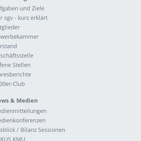
fgaben und Ziele
r sgv - kurz erklärt
tglieder
ewerbekammer
rstand
schäftsstelle
fene Stellen
hresberichte
00er-Club
ws & Medien
dienmitteilungen
dienkonferenzen
sblick / Bilanz Sessionen
OKUS KMU