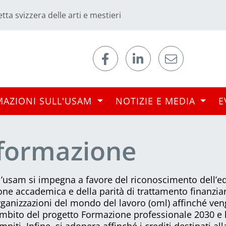
tta svizzera delle arti e mestieri
MAZIONI SULL'USAM
NOTIZIE E MEDIA
E
a formazione
, l’usam si impegna a favore del riconoscimento dell’e
ne accademica e della parità di trattamento finanzia
 organizzazioni del mondo del lavoro (oml) affinché ve
’ambito del progetto Formazione professionale 2030 e l
ti. Infine, si adopera affinché i crediti destinati all