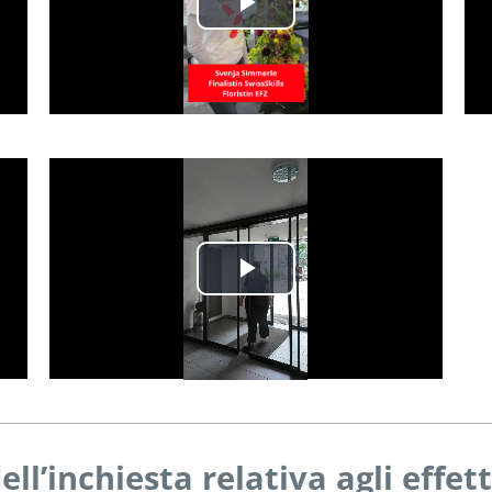
Play
Video
Play
Video
ell’inchiesta relativa agli effe