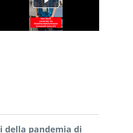
Play
Video
tti della pandemia di