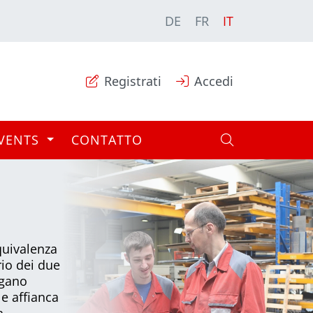
DE
FR
IT
Registrati
Accedi
VENTS
CONTATTO
quivalenza
rio dei due
ngano
e affianca
a