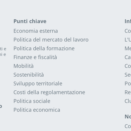
Punti chiave
In
Economia esterna
Co
Politica del mercato del lavoro
L'
Politica della formazione
Me
ti e
i e
Finanze e fiscalità
Ca
Mobilità
Co
Sostenibilità
Se
Sviluppo territoriale
Po
Costi della regolamentazione
Re
Politica sociale
Cl
o
Politica economica
No
Co