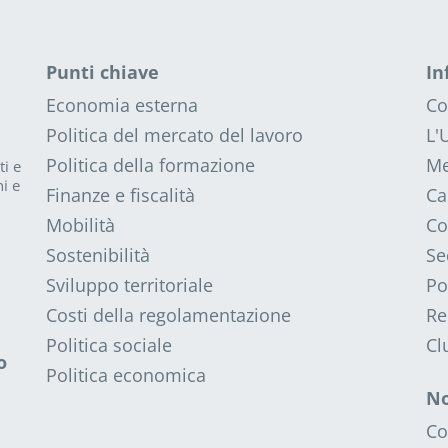
Punti chiave
In
Economia esterna
Co
Politica del mercato del lavoro
L'
Politica della formazione
Me
ti e
i e
Finanze e fiscalità
Ca
Mobilità
Co
Sostenibilità
Se
Sviluppo territoriale
Po
Costi della regolamentazione
Re
Politica sociale
Cl
o
Politica economica
No
Co