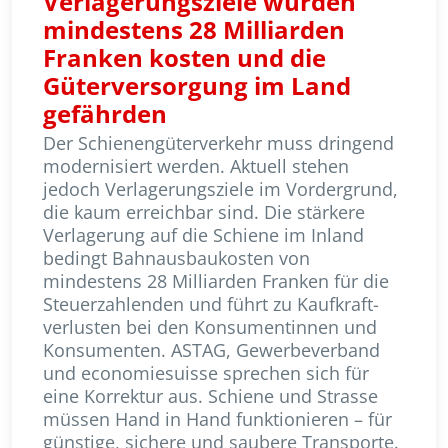
Verlagerungsziele würden
mindestens 28 Milliarden
Franken kosten und die
Güterversorgung im Land
gefährden
Der Schienengüterverkehr muss dring­end
moder­ni­siert werden. Aktuell stehen
jedoch Verlagerungsziele im Vordergrund,
die kaum erreichbar sind. Die stär­ke­re
Verlagerung auf die Schie­ne im Inland
bedingt Bahn­aus­bau­kos­ten von
mindestens 28 Milliarden Fran­ken für die
Steuerzahlenden und führt zu Kauf­kraft­
verlusten bei den Kon­sumentinnen und
Kon­su­menten. ASTAG, Gewerbeverband
und econo­mie­­suisse sprechen sich für
eine Korrektur aus. Schiene und Strasse
müssen Hand in Hand funktionieren – für
günstige, sichere und saubere Transporte.