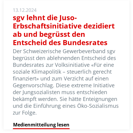
13.12.2024
sgv lehnt die Juso-
Erbschaftsinitiative dezidiert
ab und begrüsst den
Entscheid des Bundesrates
Der Schweizerische Gewerbeverband sgv
begrüsst den ablehnenden Ent­scheid des
Bundesrates zur Volksini­tiative «Für eine
soziale Klimapolitik – steuerlich ge­recht
finanziert» und zum Verzicht auf einen
Gegen­vor­schlag. Diese extreme Initiative
der Jungsozia­listen muss entschieden
bekämpft werden. Sie hätte Ent­eig­nungen
und die Einführung eines Öko-Sozialismus
zur Folge.
Medienmitteilung lesen