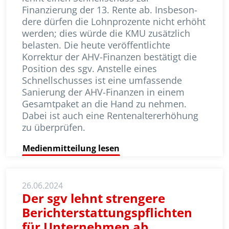
Finanzierung der 13. Rente ab. Insbe­son­
dere dürfen die Lohnprozente nicht erhöht
werden; dies würde die KMU zusätzlich
belasten. Die heute ver­öf­fent­lichte
Korrektur der AHV-Finanzen bestätigt die
Position des sgv. Anstelle eines
Schnellschusses ist eine umfas­sen­de
Sanierung der AHV-Finan­zen in einem
Gesamtpaket an die Hand zu nehmen.
Dabei ist auch eine Ren­ten­altererhöhung
zu überprüfen.
Medienmitteilung lesen
26.06.2024
Der sgv lehnt strengere
Berichterstattungspflichten
für Unternehmen ab