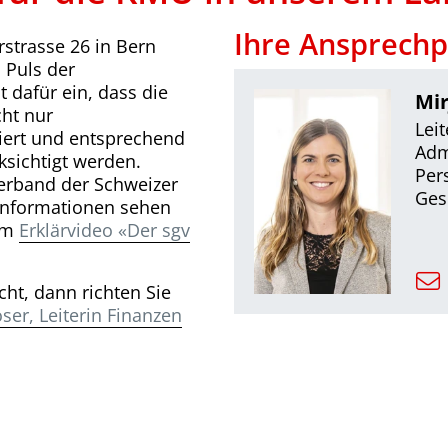
Ihre Ansprech
strasse 26 in Bern
 Puls der
 dafür ein, dass die
Mir
cht nur
Lei
ert und entsprechend
Adm
ksichtigt werden.
Per
erband der Schweizer
Ges
 Informationen sehen
 im
Erklärvideo «Der sgv
cht, dann richten Sie
ser, Leiterin Finanzen