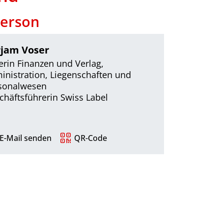
person
jam Voser
terin Finanzen und Verlag,
inistration, Liegenschaften und
sonalwesen
chäftsführerin Swiss Label
E-Mail senden
QR-Code