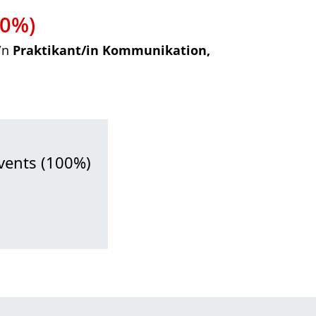
00%)
e/n
Praktikant/in Kommunikation,
vents (100%)