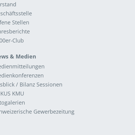
rstand
schäftsstelle
fene Stellen
hresberichte
00er-Club
ws & Medien
dienmitteilungen
dienkonferenzen
sblick / Bilanz Sessionen
OKUS KMU
togalerien
hweizerische Gewerbezeitung