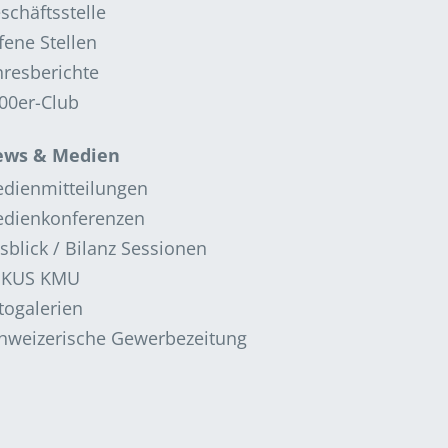
schäftsstelle
fene Stellen
hresberichte
00er-Club
ws & Medien
dienmitteilungen
dienkonferenzen
sblick / Bilanz Sessionen
OKUS KMU
togalerien
hweizerische Gewerbezeitung