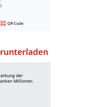
0
9
QR-Code
runterladen
tärkung der
ranken Millionen