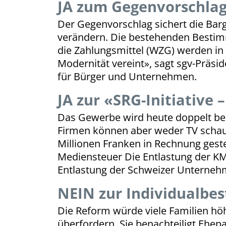
JA zum Gegenvorschlag 
Der Gegenvorschlag sichert die Barg
verändern. Die bestehenden Besti
die Zahlungsmittel (WZG) werden in 
Modernität vereint», sagt sgv-Präsi
für Bürger und Unternehmen.
JA zur «SRG-Initiative 
Das Gewerbe wird heute doppelt bela
Firmen können aber weder TV schau
Millionen Franken in Rechnung gestel
Mediensteuer Die Entlastung der KMU
Entlastung der Schweizer Unternehm
NEIN zur Individualbe
Die Reform würde viele Familien höh
überfordern. Sie benachteiligt Ehep