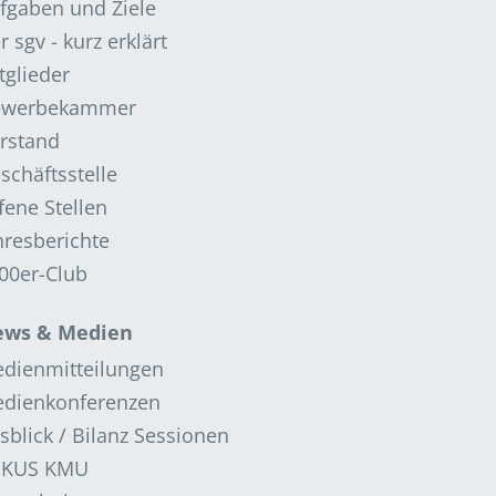
fgaben und Ziele
r sgv - kurz erklärt
tglieder
ewerbekammer
rstand
schäftsstelle
fene Stellen
hresberichte
00er-Club
ws & Medien
dienmitteilungen
dienkonferenzen
sblick / Bilanz Sessionen
OKUS KMU