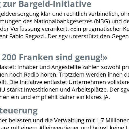
zur Bargeld-Initiative
eldversorgung klar und rechtlich verbindlich, 
mmungen des Nationalbankgesetzes (NBG) und de
der Verfassung verankert. «Ein pragmatischer Ko
dent Fabio Regazzi. Der sgv unterstützt den Gegen
– 200 Franken sind genug!»
stet: Inhaber und Angestellte zahlen sowohl pri
en noch Radio hören. Trotzdem werden ihnen daf
lt. Die Initiative entlastet Unternehmen vollstä
 stärkt Investitionen und Arbeitsplätze. Der sgv
en ein und empfiehlt daher ein klares JA.
steuerung
er belasten und die Verwaltung mit 1,7 Millione
aare mit einem Alleinverdiener und bringt keine