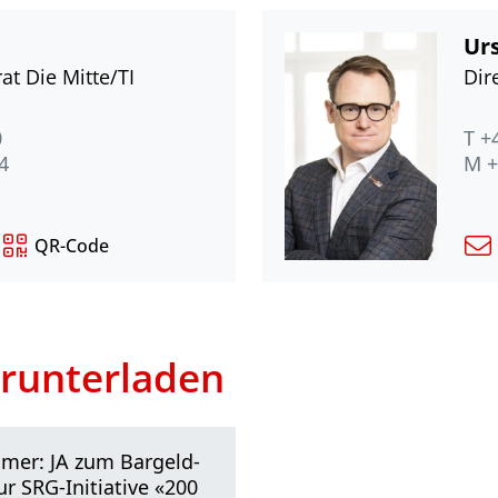
Urs
at Die Mitte/TI
Dir
0
T +
4
M +
QR-Code
runterladen
er: JA zum Bargeld-
r SRG-Initiative «200