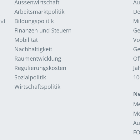
Aussenwirtschaft
Au
Arbeitsmarktpolitik
De
­
Bildungspolitik
Mi
and
Finanzen und Steuern
G
Mobilität
Vo
Nachhaltigkeit
Ge
Raumentwicklung
Of
Regulierungskosten
Ja
Sozialpolitik
10
Wirtschaftspolitik
Ne
Me
Me
Au
F