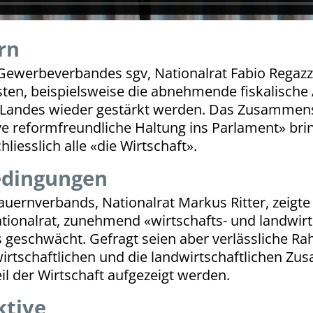
rn
 Gewerbeverbandes sgv, Nationalrat Fabio Rega
n, beispielsweise die abnehmende fiskalische At
 Landes wieder gestärkt werden. Das Zusammens
ive reformfreundliche Haltung ins Parlament» br
liesslich alle «die Wirtschaft».
edingungen
ernverbands, Nationalrat Markus Ritter, zeigte si
ionalrat, zunehmend «wirtschafts- und landwirtsc
 geschwächt. Gefragt seien aber verlässliche R
 wirtschaftlichen und die landwirtschaftlichen 
il der Wirtschaft aufgezeigt werden.
ktive