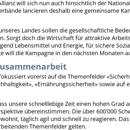
llianz will sich nun auch hinsichtlich der Nation
 Verbände lancieren deshalb eine gemeinsame Ka
eres Landes sollen die gesellschaftliche Bedeu
Sorgt doch die Wirtschaft für attraktive Arbeits
d Lebensmittel und Energie, für sichere Sozial
e will die Kampagne in den nächsten Monaten au
 Zusammenarbeit
ussiert vorerst auf die Themenfelder «Sicherhei
hhaltigkeit», «Ernährungssicherheit» sowie auf e
ass unsere schnelllebige Zeit einen hohen Grad an F
rspektive übereinstimmen. Die über 600'000 Sch
wohnt, täglich agil und schnell zu reagieren. Das 
arbeitenden Themenfelder gelten.