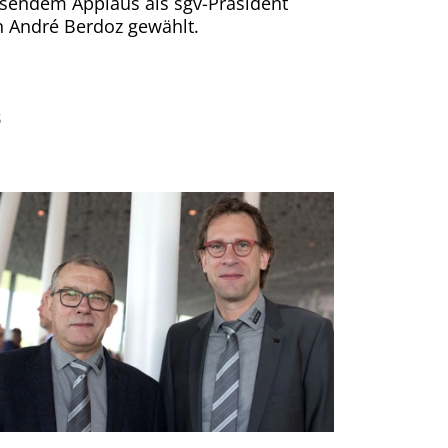
tosendem Applaus als sgv-Präsident
n André Berdoz gewählt.
s