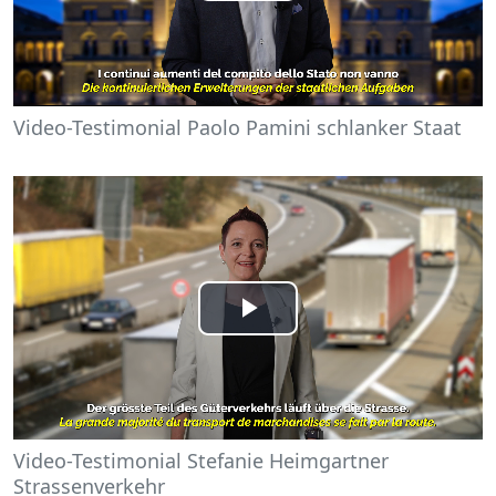
Video
Video-Testimonial Paolo Pamini schlanker Staat
Play
Video
Video-Testimonial Stefanie Heimgartner
Strassenverkehr