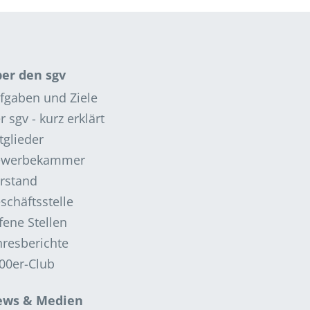
er den sgv
fgaben und Ziele
r sgv - kurz erklärt
tglieder
ewerbekammer
rstand
schäftsstelle
fene Stellen
hresberichte
00er-Club
ws & Medien