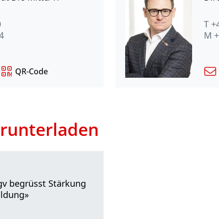
0
T +
4
M +
QR-Code
runterladen
gv begrüsst Stärkung
ildung»