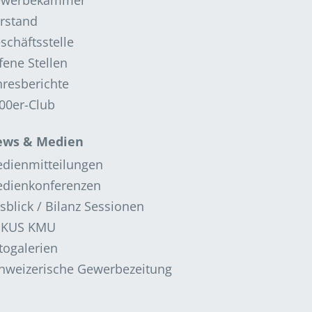
ewerbekammer
rstand
schäftsstelle
fene Stellen
hresberichte
00er-Club
ws & Medien
dienmitteilungen
dienkonferenzen
sblick / Bilanz Sessionen
OKUS KMU
togalerien
hweizerische Gewerbezeitung