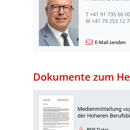
T +41 91 735 66 0
M +41 79 253 12 7
E-Mail senden
Dokumente zum He
Medienmitteilung «s
der Höheren Berufsb
PDF Datei