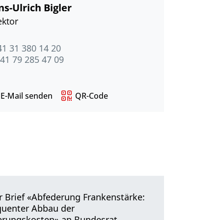
s-Ulrich Bigler
ektor
41 31 380 14 20
41 79 285 47 09
E-Mail senden
QR-Code
r Brief «Abfederung Frankenstärke:
uenter Abbau der
erungskosten» an Bundesrat