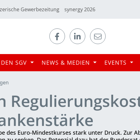
zerische Gewerbezeitung
synergy 2026
 DEN SGV
NEWS & MEDIEN
EVENTS
ngen
n Regulierungskos
ankenstärke
e des Euro-Mindestkurses stark unter Druck. Zur A
en zu senken. Das Potenzial dazu hat der Bundesrat 