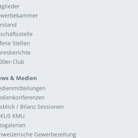
tglieder
ewerbekammer
rstand
schäftsstelle
fene Stellen
hresberichte
00er-Club
ws & Medien
dienmitteilungen
dienkonferenzen
sblick / Bilanz Sessionen
OKUS KMU
togalerien
hweizerische Gewerbezeitung