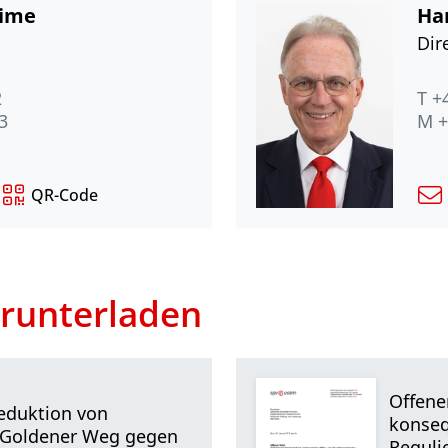
Rime
Han
Dir
2
T +
3
M +
QR-Code
runterladen
Offene
eduktion von
konseq
 Goldener Weg gegen
Reguli