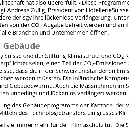
Wirtschaft hat also übererfüllt. «Diese Programme 
sagt Andreas Züllig, Präsident von HotellerieSui
rdere der sgv ihre lückenlose Verlängerung. Unte
ten von der CO
Abgabe befreit werden und an ihr
2
 alle Branchen und Unternehmen öffnen.
d Gebäude
gy Suisse und der Stiftung Klimaschutz und CO
K
2
rpflichtet seien, einen Teil der CO
-Emissionen 
2
sse, dass die in der Schweiz entstandenen Emi
lichen werden müssten. Die inländische Kompen
z und Gebäudewärme. Auch die Massnahmen im Se
sten unbedingt und lückenlos verlängert werden.
führung des Gebäudeprogramms der Kantone, der 
itteln des Technologietransfers ein grosses Kli
eil sie immer mehr für den Klimaschutz tut. Die S