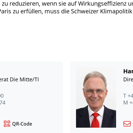
u reduzieren, wenn sie auf Wirkungseffizienz und 
 zu erfüllen, muss die Schweizer Klimapolitik g
Han
rat Die Mitte/TI
Dir
00
T +
 74
M +
QR-Code