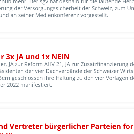
hub mehr. Der sgv hat deshalb für die laufende Her
rung der Versorgungssicherheit der Schweiz, zum U
t und an seiner Medienkonferenz vorgestellt.
ür 3x JA und 1x NEIN
er, JA zur Reform AHV 21, JA zur Zusatzfinanzierung 
Präsidenten der vier Dachverbände der Schweizer Wirt
rn geschlossen ihre Haltung zu den vier Vorlagen d
r 2022 manifestiert.
d Vertreter bürgerlicher Parteien for