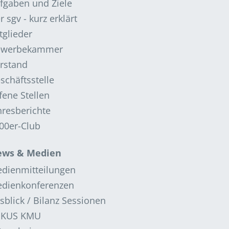
fgaben und Ziele
r sgv - kurz erklärt
tglieder
ewerbekammer
rstand
schäftsstelle
fene Stellen
hresberichte
00er-Club
ws & Medien
dienmitteilungen
dienkonferenzen
sblick / Bilanz Sessionen
OKUS KMU