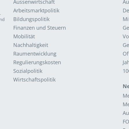
Aussenwirtschaft
Au
Arbeitsmarktpolitik
De
­
Bildungspolitik
Mi
and
Finanzen und Steuern
G
Mobilität
Vo
Nachhaltigkeit
Ge
Raumentwicklung
Of
Regulierungskosten
Ja
Sozialpolitik
10
Wirtschaftspolitik
Ne
Me
Me
Au
F