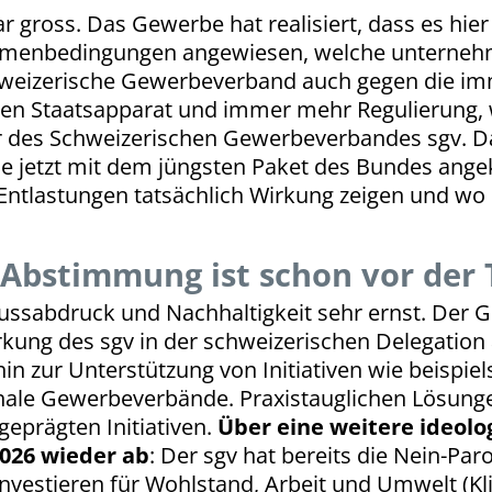
gross. Das Gewerbe hat realisiert, dass es hier 
hmenbedingungen angewiesen, welche unternehm
hweizerische Gewerbeverband auch gegen die im
en Staats­apparat und immer mehr Regulierung, 
or des Schweizerischen Gewerbeverbandes sgv. Da
sie jetzt mit dem jüngsten Paket des Bundes ange
Entlastungen tatsächlich Wirkung zeigen und w
-Abstimmung ist schon vor der 
abdruck und Nachhaltigkeit sehr ernst. Der G
rkung des sgv in der schweizerischen Delegation
hin zur Unterstützung von Initiativen wie beisp
le Gewerbe­ver­bände. Praxistauglichen Lösung
geprägten Initiativen.
Über eine weitere ideolog
2026 wieder ab
: Der sgv hat bereits die Nein-Paro
Investieren für Wohlstand, Arbeit und Umwelt (Kl