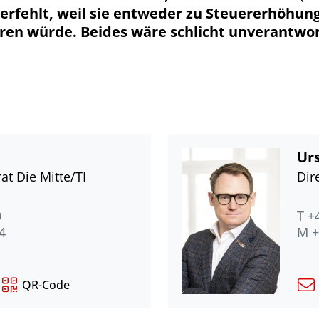
 verfehlt, weil sie entweder zu Steuererhöhun
en würde. Beides wäre schlicht unverantwor
Urs
at Die Mitte/TI
Dir
0
T +
4
M +
QR-Code