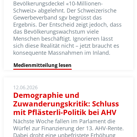
Bevölkerungsdeckel «10-Millionen-
Schweiz» abgelehnt. Der Schweizerische
Gewerbe­verband sgv begrüsst das
Ergebnis. Der Entscheid zeigt jedoch, dass
das Bevöl­ke­rungs­wachstum viele
Menschen beschäf­tigt. Ignorieren lässt
sich diese Realität nicht – jetzt braucht es
konse­quente Massnahmen im Inland.
Medienmitteilung lesen
12.06.2026
Demographie und
Zuwanderungskritik: Schluss
mit Pflästerli-Politik bei AHV
Nächste Woche fallen im Parlament die
Würfel zur Finanzierung der 13. AHV-Rente.
Dabei droht eine unbefristete Erhöhung