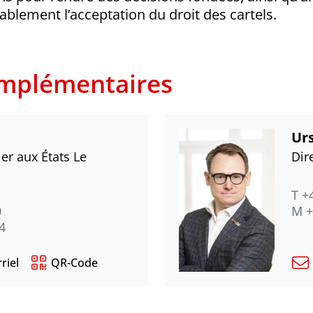
ablement l’acceptation du droit des cartels.
mplémentaires
Urs
ler aux États Le
Dir
T +
0
M +
4
riel
QR-Code