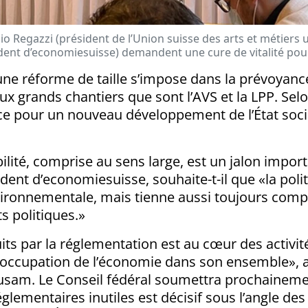
abio Regazzi (président de l’Union suisse des arts et métiers
dent d’economiesuisse) demandent une cure de vitalité pou
ne réforme de taille s’impose dans la prévoyance 
x grands chantiers que sont l’AVS et la LPP. Selo
lace pour un nouveau développement de l’État soci
ilité, comprise au sens large, est un jalon impor
dent d’economiesuisse, souhaite-t-il que «la polit
environnementale, mais tienne aussi toujours c
ts politiques.»
its par la réglementation est au cœur des activité
ccupation de l’économie dans son ensemble», a d
l’usam. Le Conseil fédéral soumettra prochaineme
églementaires inutiles est décisif sous l’angle d